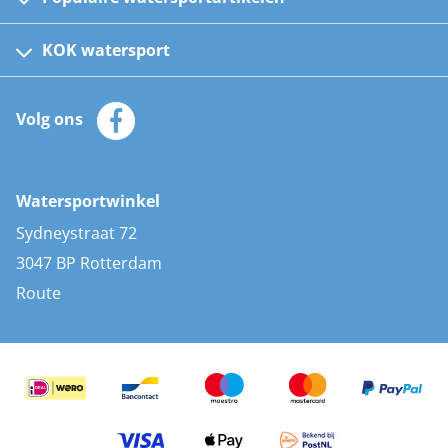
Fusion bootradio's
Kinder reddingsvesten
KOK watersport
Watersportwinkel
Automatische reddingsvesten
Klantenservice
Zeilkleding
Volg ons
Merken
Zonnepanelen
Bootaccessoires
Bootlakken
Vacatures
AIS transponders
Watersportwinkel
Advies & uitleg
Stootwillen en fenders
Sydneystraat 72
Bootkussens
3047 BP Rotterdam
Zwemtrappen
Route
Navigatieverlichting