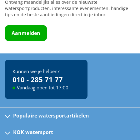
Ontvang maandelijks alles over de nieuwste
watersportproducten, interessante evenementen, handige
tips en de beste aanbiedingen direct in je inbox
Aanmelden
Kunnen we je helpen?
010 - 285 71 77
Vandaag open tot 17:00
Populaire watersportartikelen
Fusion bootradio's
Kinder reddingsvesten
KOK watersport
Watersportwinkel