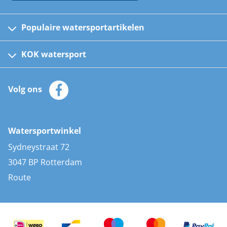
Populaire watersportartikelen
Fusion bootradio's
Kinder reddingsvesten
KOK watersport
Watersportwinkel
Automatische reddingsvesten
Klantenservice
Zeilkleding
Volg ons
Merken
Zonnepanelen
Bootaccessoires
Bootlakken
Vacatures
AIS transponders
Watersportwinkel
Advies & uitleg
Stootwillen en fenders
Sydneystraat 72
Bootkussens
3047 BP Rotterdam
Zwemtrappen
Route
Navigatieverlichting