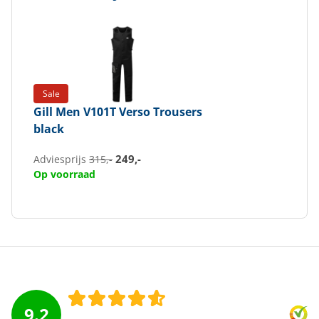
Sale
Gill
Men V101T Verso Trousers
black
249,-
Adviesprijs
315,-
Op voorraad
9.2