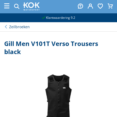
naar hoofdinhoud
Klantwaardering 9.2
Zeilbroeken
Gill Men V101T Verso Trousers
black