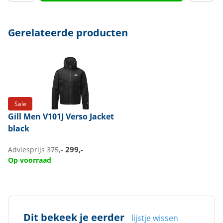
Doelgroep
Heren
Gerelateerde producten
Sale
Gill
Men V101J Verso Jacket
black
299,-
Adviesprijs
375,-
Op voorraad
Dit bekeek je eerder
lijstje wissen