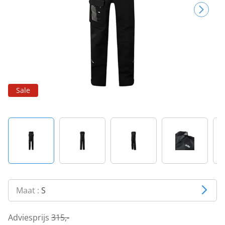
Sale
Maat :
S
Adviesprijs
315,-