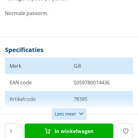
Normale pasvorm.
Specificaties
Merk
Gill
EAN code
5059780014436
Artikelcode
78385
Lees meer
Maat
S
In winkelwagen
Kleur
Zwart