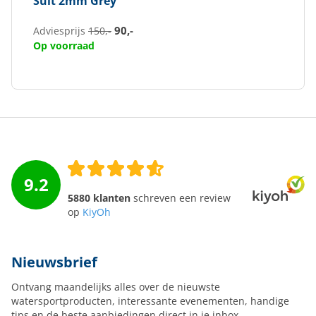
Suit 2mm Grey
90,-
Adviesprijs
150,-
Op voorraad
9.2
5880 klanten
schreven een review
op
KiyOh
Nieuwsbrief
Ontvang maandelijks alles over de nieuwste
watersportproducten, interessante evenementen, handige
tips en de beste aanbiedingen direct in je inbox