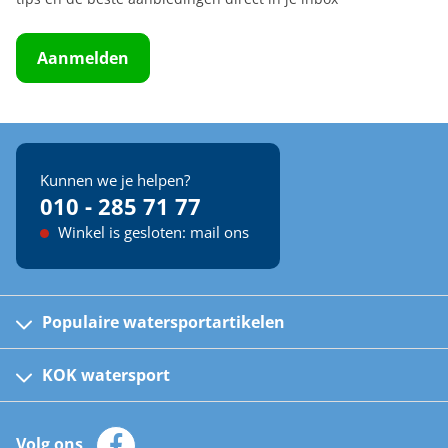
Aanmelden
Kunnen we je helpen?
010 - 285 71 77
Winkel is gesloten: mail ons
Populaire watersportartikelen
Fusion bootradio's
Kinder reddingsvesten
KOK watersport
Watersportwinkel
Automatische reddingsvesten
Klantenservice
Zeilkleding
Volg ons