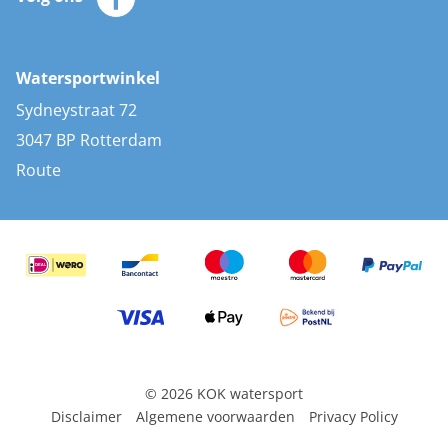
Merken
Zonnepanelen
Bootaccessoires
Bootlakken
Vacatures
AIS transponders
Watersportwinkel
Advies & uitleg
Stootwillen en fenders
Sydneystraat 72
Bootkussens
3047 BP Rotterdam
Zwemtrappen
Route
Navigatieverlichting
© 2026 KOK watersport
Disclaimer
Algemene voorwaarden
Privacy Policy