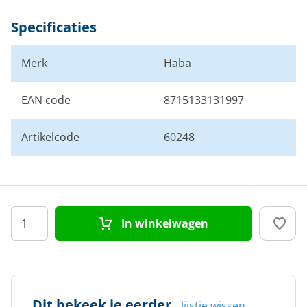
Specificaties
Merk
Haba
EAN code
8715133131997
Artikelcode
60248
In winkelwagen
Dit bekeek je eerder
lijstje wissen