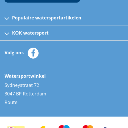
Populaire watersportartikelen
Fusion bootradio's
Kinder reddingsvesten
KOK watersport
Watersportwinkel
Automatische reddingsvesten
Klantenservice
Zeilkleding
Volg ons
Merken
Zonnepanelen
Bootaccessoires
Bootlakken
Vacatures
AIS transponders
Watersportwinkel
Advies & uitleg
Stootwillen en fenders
Sydneystraat 72
Bootkussens
3047 BP Rotterdam
Zwemtrappen
Route
Navigatieverlichting