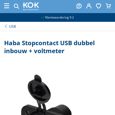
naar hoofdinhoud
Klantwaardering 9.2
USB
Haba Stopcontact USB dubbel
inbouw + voltmeter