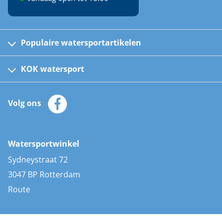
Populaire watersportartikelen
Fusion bootradio's
Kinder reddingsvesten
KOK watersport
Watersportwinkel
Automatische reddingsvesten
Klantenservice
Zeilkleding
Volg ons
Merken
Zonnepanelen
Bootaccessoires
Bootlakken
Vacatures
AIS transponders
Watersportwinkel
Advies & uitleg
Stootwillen en fenders
Sydneystraat 72
Bootkussens
3047 BP Rotterdam
Zwemtrappen
Route
Navigatieverlichting