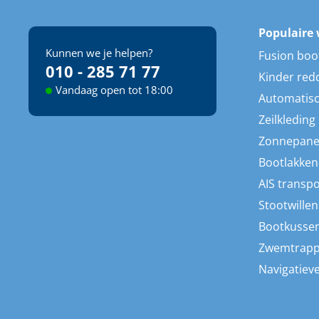
Populaire 
Kunnen we je helpen?
Fusion boo
010 - 285 71 77
Kinder red
Vandaag open tot 18:00
Automatisc
Zeilkleding
Zonnepane
Bootlakken
AIS transp
Stootwillen
Bootkusse
Zwemtrap
Navigatieve