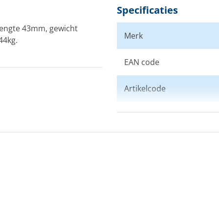
Specificaties
lengte 43mm, gewicht
Merk
44kg.
EAN code
Artikelcode
Aantal schijven
Schijfdiameter (mm)
Max. lijndiameter (mm)