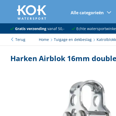
Alle categorieën
naar hoofdinhoud
Navigatie
Gratis verzending
vanaf 50,-
Echte watersportwinke
Terug
Home
Tuigage en dekbeslag
Katrolblok
Dekuitrusting
Ankeren en afmeren
Harken Airblok 16mm doubl
Onderhoud en verf
Elektra
Kleding en schoenen
Sanitair
Kajuit en kombuis