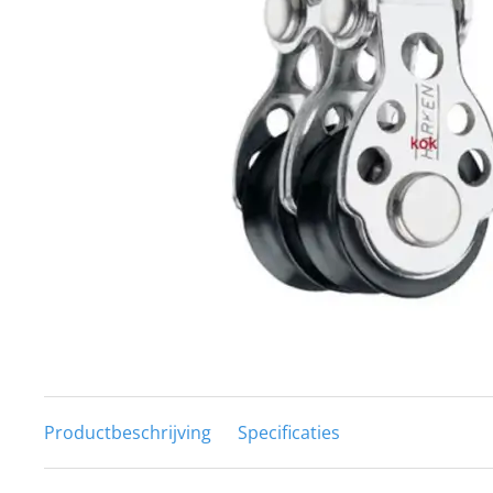
Techniek en motor
Tuigage en dekbeslag
Veiligheid
Boten, toebehoren en fun
Meubels en lifestyle
SALE
Productbeschrijving
Specificaties