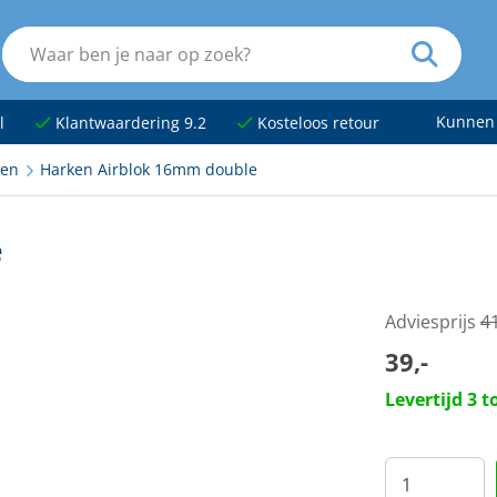
Kunnen
l
Klantwaardering 9.2
Kosteloos retour
ken
Harken Airblok 16mm double
e
Adviesprijs
4
39,-
Levertijd 3 