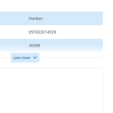
Harken
097653014928
36988
Lees meer
2
16
5