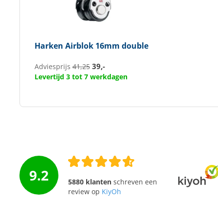
Harken
Airblok 16mm double
39,-
Adviesprijs
41,25
Levertijd 3 tot 7 werkdagen
9.2
5880 klanten
schreven een
review op
KiyOh