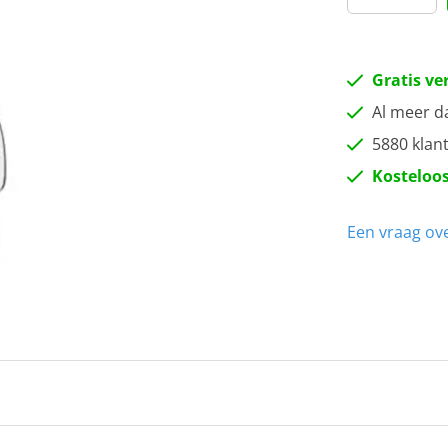
Gratis ve
Al meer d
5880 klan
Kosteloos
Een vraag ove