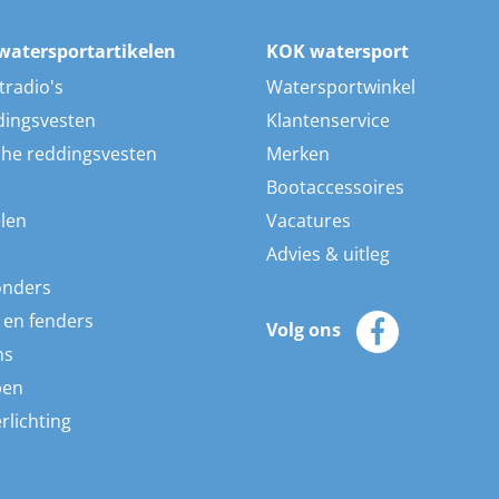
watersportartikelen
KOK watersport
tradio's
Watersportwinkel
dingsvesten
Klantenservice
he reddingsvesten
Merken
Bootaccessoires
len
Vacatures
Advies & uitleg
onders
 en fenders
Volg ons
ns
pen
rlichting