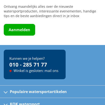
Ontvang maandelijks alles over de nieuwste
watersportproducten, interessante evenementen, handige
tips en de beste aanbiedingen direct in je inbox
Aanmelden
Kunnen we je helpen?
010 - 285 71 77
Winkel is gesloten: mail ons
Populaire watersportartikelen
Fusion bootradio's
Kinder reddingsvesten
KOK watersport