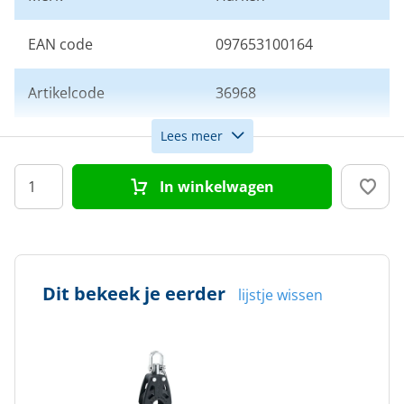
EAN code
097653100164
Artikelcode
36968
Lees meer
Aantal schijven
1
In winkelwagen
Schijfdiameter (mm)
29
Max. lijndiameter (mm)
8
Dit bekeek je eerder
lijstje wissen