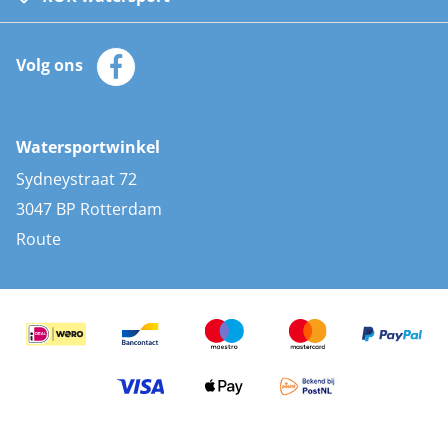
Watersportwinkel
Automatische reddingsvesten
Klantenservice
Zeilkleding
Volg ons
Merken
Zonnepanelen
Bootaccessoires
Bootlakken
Vacatures
AIS transponders
Watersportwinkel
Advies & uitleg
Stootwillen en fenders
Sydneystraat 72
Bootkussens
3047 BP Rotterdam
Zwemtrappen
Route
Navigatieverlichting