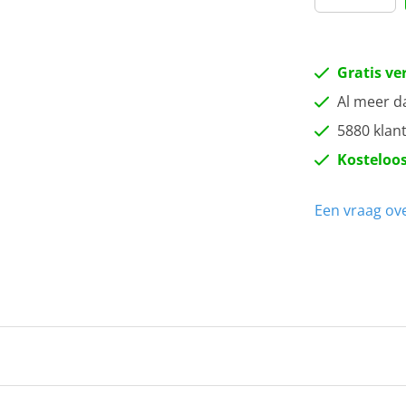
Gratis ve
Al meer d
5880 klan
Kosteloos
Een vraag ove