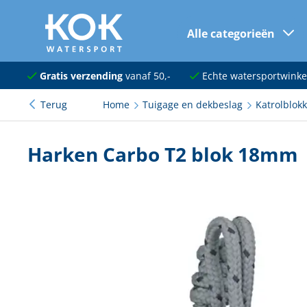
Alle categorieën
naar hoofdinhoud
Navigatie
Gratis verzending
vanaf 50,-
Echte watersportwinke
Terug
Home
Tuigage en dekbeslag
Katrolblok
Dekuitrusting
Ankeren en afmeren
Harken Carbo T2 blok 18mm
Onderhoud en verf
Elektra
Kleding en schoenen
Sanitair
Kajuit en kombuis