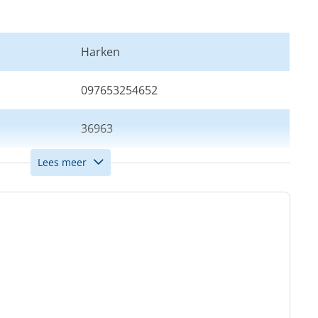
Harken
097653254652
36963
Lees meer
1
18
8