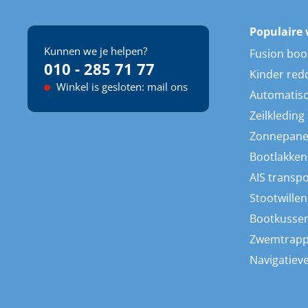
Populaire 
Kunnen we je helpen?
Fusion boo
010 - 285 71 77
Kinder red
Winkel is gesloten: mail ons
Automatisc
Zeilkleding
Zonnepane
Bootlakken
AIS transp
Stootwillen
Bootkusse
Zwemtrap
Navigatieve