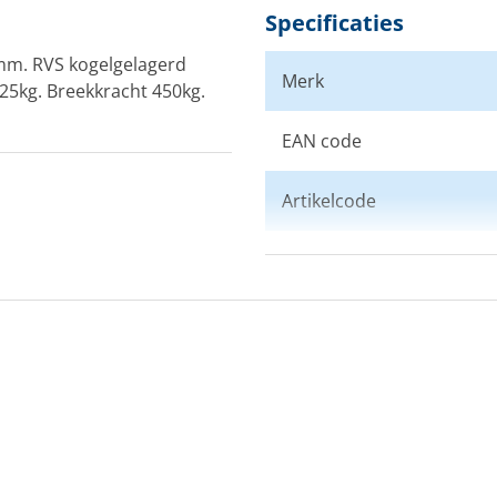
Specificaties
mm. RVS kogelgelagerd
Merk
25kg. Breekkracht 450kg.
EAN code
Artikelcode
Aantal schijven
Schijfdiameter (mm)
Max. lijndiameter (mm)