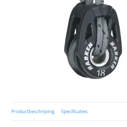
Techniek en motor
Tuigage en dekbeslag
Veiligheid
Boten, toebehoren en fun
Meubels en lifestyle
SALE
Productbeschrijving
Specificaties