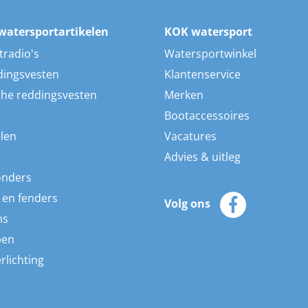
watersportartikelen
KOK watersport
tradio's
Watersportwinkel
dingsvesten
Klantenservice
he reddingsvesten
Merken
Bootaccessoires
len
Vacatures
Advies & uitleg
onders
 en fenders
Volg ons
ns
pen
rlichting