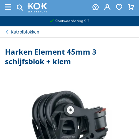
naar hoofdinhoud
Klantwaardering 9.2
Katrolblokken
Harken Element 45mm 3
schijfsblok + klem