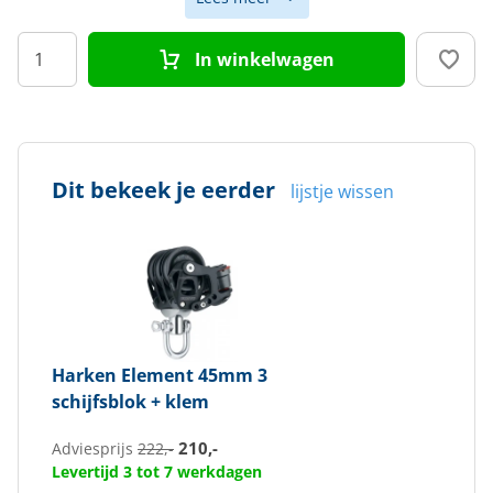
Aantal schijven
3
In winkelwagen
Schijfdiameter (mm)
45
Max. lijndiameter (mm)
12
Dit bekeek je eerder
lijstje wissen
Harken
Element 45mm 3
schijfsblok + klem
210,-
Adviesprijs
222,-
Levertijd 3 tot 7 werkdagen