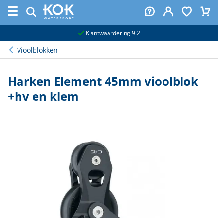
naar hoofdinhoud
Klantwaardering 9.2
Vioolblokken
Harken Element 45mm vioolblok
+hv en klem