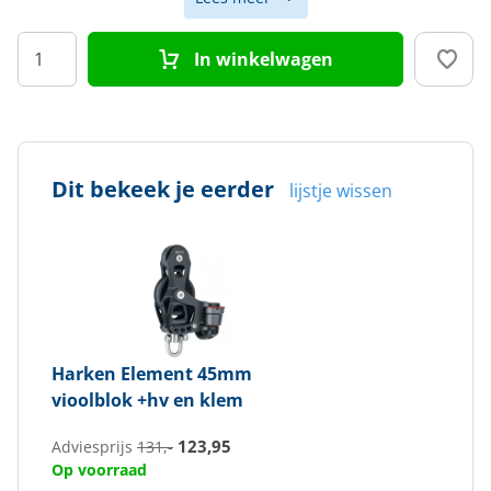
Producttype
Vioolblok
In winkelwagen
Aantal schijven
2
Schijfdiameter (mm)
45
Max. lijndiameter (mm)
12
Dit bekeek je eerder
lijstje wissen
Harken
Element 45mm
vioolblok +hv en klem
123,95
Adviesprijs
131,-
Op voorraad