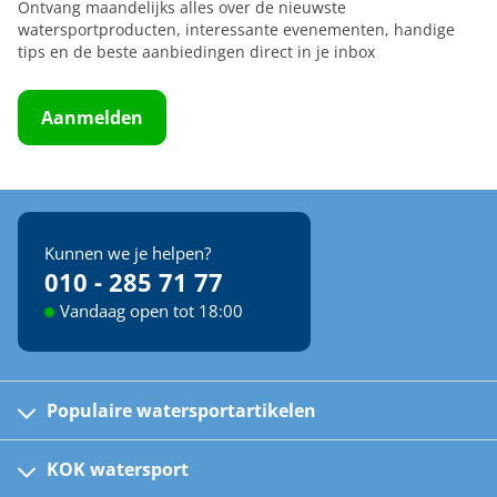
Ontvang maandelijks alles over de nieuwste
watersportproducten, interessante evenementen, handige
tips en de beste aanbiedingen direct in je inbox
Aanmelden
Kunnen we je helpen?
010 - 285 71 77
Vandaag open tot 18:00
Populaire watersportartikelen
Fusion bootradio's
Kinder reddingsvesten
KOK watersport
Watersportwinkel