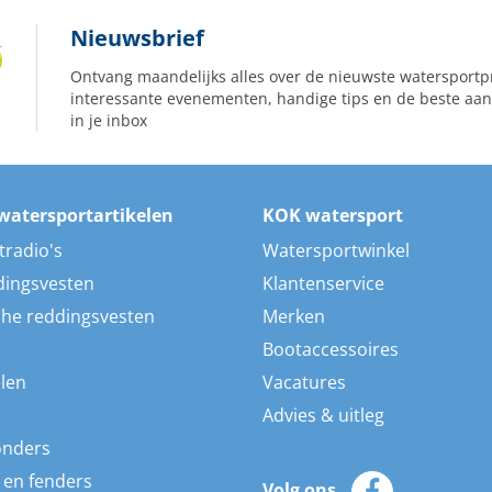
Nieuwsbrief
Ontvang maandelijks alles over de nieuwste watersportp
interessante evenementen, handige tips en de beste aan
in je inbox
watersportartikelen
KOK watersport
tradio's
Watersportwinkel
dingsvesten
Klantenservice
he reddingsvesten
Merken
Bootaccessoires
len
Vacatures
Advies & uitleg
onders
 en fenders
Volg ons