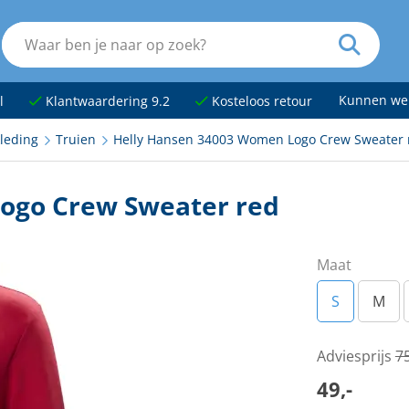
Kunnen we
l
Klantwaardering 9.2
Kosteloos retour
leding
Truien
Helly Hansen 34003 Women Logo Crew Sweater 
ogo Crew Sweater red
Maat
S
M
Adviesprijs
75
49,-