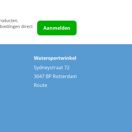
roducten,
biedingen direct
Aanmelden
Watersportwinkel
Sydneystraat 72
3047 BP Rotterdam
Route