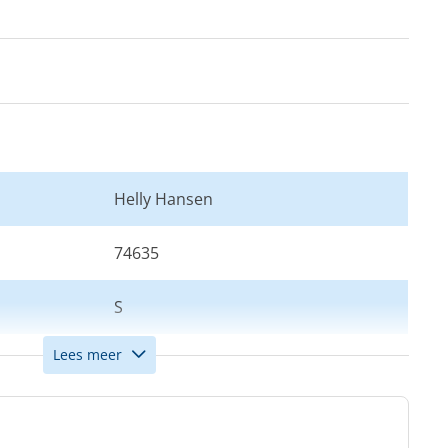
Helly Hansen
74635
S
Lees meer
Rood
Dames