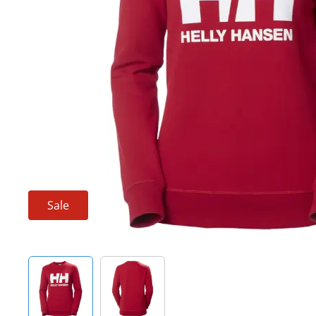
Techniek en motor
Tuigage en dekbeslag
Veiligheid
Boten, toebehoren en fun
Meubels en lifestyle
SALE
Sale