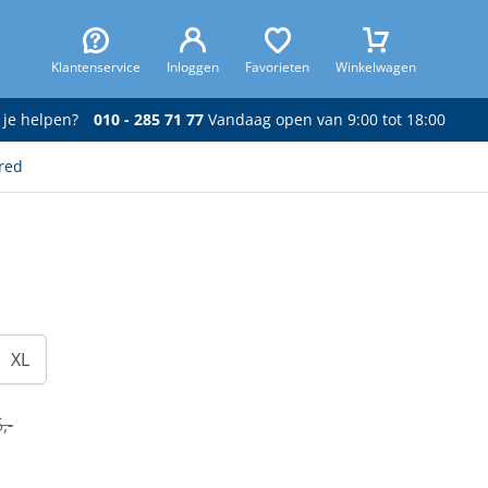
Klantenservice
Inloggen
Favorieten
Winkelwagen
 je helpen?
010 - 285 71 77
Vandaag open van 9:00 tot 18:00
red
XL
,-