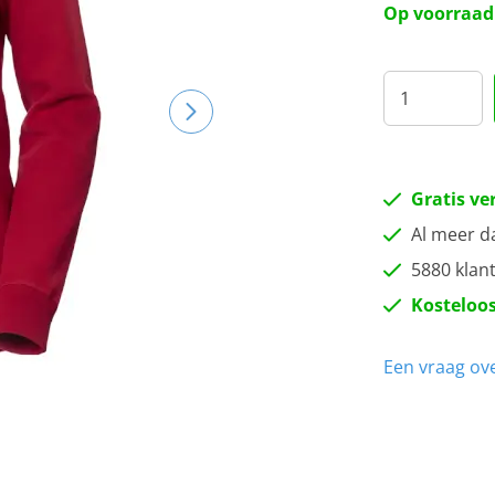
Op voorraad
Gratis ve
Al meer d
5880 klan
Kosteloos
Een vraag ove