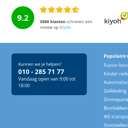
9.2
5880 klanten
schreven een
review op
KiyOh
Populaire 
Kunnen we je helpen?
Fusion boo
010 - 285 71 77
Kinder red
Vandaag open van 9:00 tot
Automatisc
18:00
Zeilkleding
Zonnepane
Bootlakken
AIS transp
Stootwillen