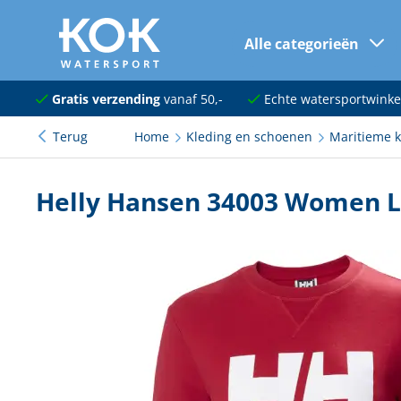
Alle categorieën
naar hoofdinhoud
Navigatie
Gratis verzending
vanaf 50,-
Echte watersportwinke
Terug
Home
Kleding en schoenen
Maritieme k
Dekuitrusting
Ankeren en afmeren
Helly Hansen 34003 Women L
Onderhoud en verf
Elektra
Kleding en schoenen
Sanitair
Kajuit en kombuis