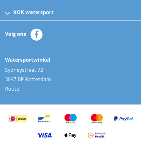
Fusion bootradio's
Kinder reddingsvesten
KOK watersport
Watersportwinkel
Automatische reddingsvesten
Klantenservice
Zeilkleding
Volg ons
Merken
Zonnepanelen
Bootaccessoires
Bootlakken
Vacatures
AIS transponders
Watersportwinkel
Advies & uitleg
Stootwillen en fenders
Sydneystraat 72
Bootkussens
3047 BP Rotterdam
Zwemtrappen
Route
Navigatieverlichting