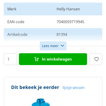
Merk
Helly Hansen
EAN code
7040059719945
Artikelcode
81394
Lees meer
Maat
M
In winkelwagen
Kleur
Blauw
Doelgroep
Heren
Dit bekeek je eerder
lijstje wissen