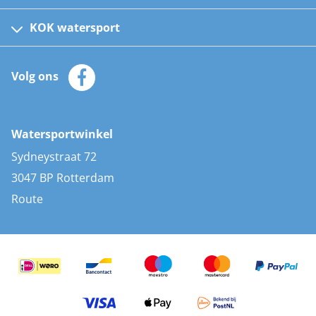
Fusion bootradio's
Kinder reddingsvesten
KOK watersport
Watersportwinkel
Automatische reddingsvesten
Klantenservice
Zeilkleding
Volg ons
Merken
Zonnepanelen
Bootaccessoires
Bootlakken
Vacatures
AIS transponders
Watersportwinkel
Advies & uitleg
Stootwillen en fenders
Sydneystraat 72
Bootkussens
3047 BP Rotterdam
Zwemtrappen
Route
Navigatieverlichting