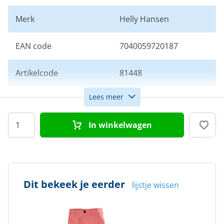
Merk
Helly Hansen
EAN code
7040059720187
Artikelcode
81448
Lees meer
Maat
30
In winkelwagen
Kleur
Rood
Doelgroep
Heren
Dit bekeek je eerder
lijstje wissen