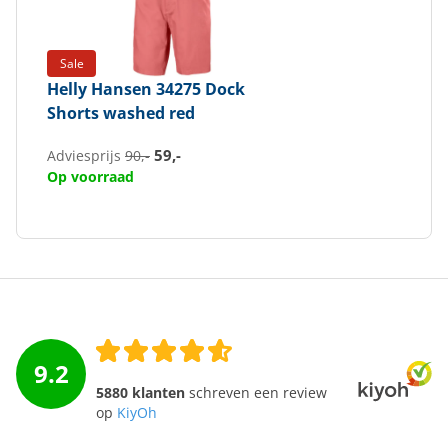
Sale
Helly Hansen
34275 Dock
Shorts washed red
59,-
Adviesprijs
90,-
Op voorraad
9.2
5880 klanten
schreven een review
op
KiyOh