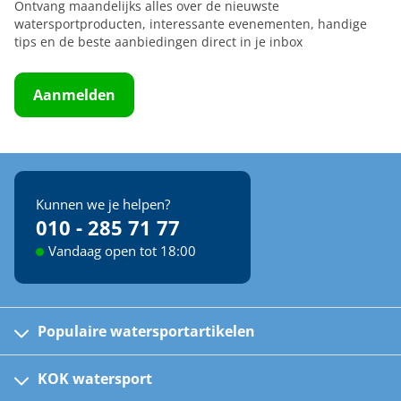
Ontvang maandelijks alles over de nieuwste
watersportproducten, interessante evenementen, handige
tips en de beste aanbiedingen direct in je inbox
Aanmelden
Kunnen we je helpen?
010 - 285 71 77
Vandaag open tot 18:00
Populaire watersportartikelen
Fusion bootradio's
Kinder reddingsvesten
KOK watersport
Watersportwinkel