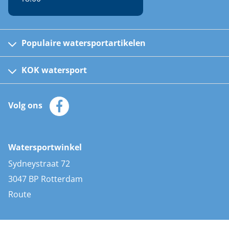
Populaire watersportartikelen
Fusion bootradio's
Kinder reddingsvesten
KOK watersport
Watersportwinkel
Automatische reddingsvesten
Klantenservice
Zeilkleding
Volg ons
Merken
Zonnepanelen
Bootaccessoires
Bootlakken
Vacatures
AIS transponders
Watersportwinkel
Advies & uitleg
Stootwillen en fenders
Sydneystraat 72
Bootkussens
3047 BP Rotterdam
Zwemtrappen
Route
Navigatieverlichting