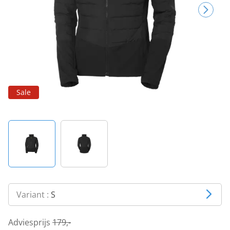
Sale
Variant :
S
Adviesprijs
179,-