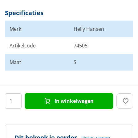
Specificaties
Merk
Helly Hansen
Artikelcode
74505
Maat
S
In winkelwagen
Dit bekeek je eerder