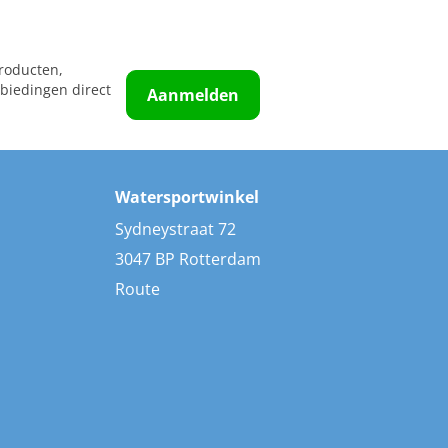
roducten,
biedingen direct
Aanmelden
Watersportwinkel
Sydneystraat 72
3047 BP Rotterdam
Route