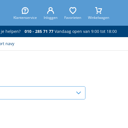
Klantenservice
Inloggen
Favorieten
Winkelwagen
 je helpen?
010 - 285 71 77
Vandaag open van 9:00 tot 18:00
rt navy