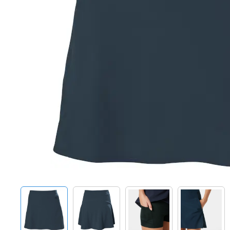
Techniek en motor
Tuigage en dekbeslag
Veiligheid
Boten, toebehoren en fun
Meubels en lifestyle
SALE