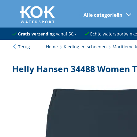
Alle categorieën
naar hoofdinhoud
Navigatie
Gratis verzending
vanaf 50,-
Echte watersportwinke
Terug
Home
Kleding en schoenen
Maritieme k
Dekuitrusting
Ankeren en afmeren
Helly Hansen 34488 Women Th
Onderhoud en verf
Elektra
Kleding en schoenen
Sanitair
Kajuit en kombuis