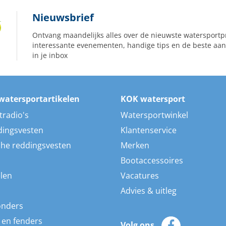
Nieuwsbrief
Ontvang maandelijks alles over de nieuwste watersportp
interessante evenementen, handige tips en de beste aan
in je inbox
watersportartikelen
KOK watersport
tradio's
Watersportwinkel
dingsvesten
Klantenservice
he reddingsvesten
Merken
Bootaccessoires
len
Vacatures
Advies & uitleg
onders
 en fenders
Volg ons