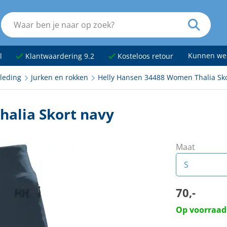
Kunnen we
l
Klantwaardering 9.2
Kosteloos retour
leding
Jurken en rokken
Helly Hansen 34488 Women Thalia Sko
alia Skort navy
Maat
S
S
70,-
Op voorraad
M