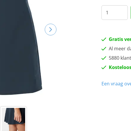
L
XL
Gratis ve
Al meer d
5880 klan
Kosteloos
Een vraag ove