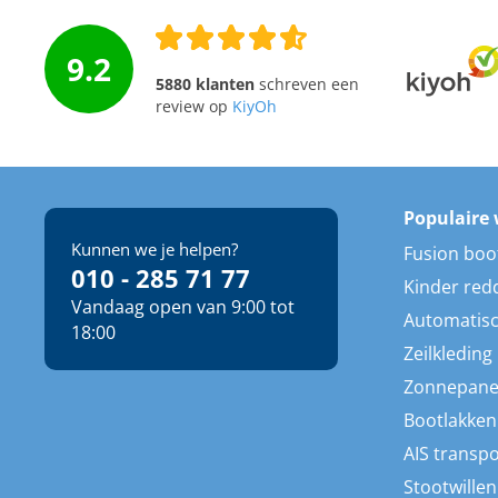
9.2
5880 klanten
schreven een
review op
KiyOh
Populaire 
Kunnen we je helpen?
Fusion boo
010 - 285 71 77
Kinder red
Vandaag open van 9:00 tot
Automatisc
18:00
Zeilkleding
Zonnepane
Bootlakken
AIS transp
Stootwillen