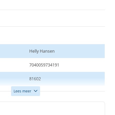
Helly Hansen
7040059734191
81602
Lees meer
S
Navy