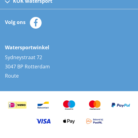
Kinder reddingsvesten
KOK watersport
Watersportwinkel
Automatische reddingsvesten
Klantenservice
Zeilkleding
Volg ons
Merken
Zonnepanelen
Bootaccessoires
Bootlakken
Vacatures
AIS transponders
Watersportwinkel
Advies & uitleg
Stootwillen en fenders
Sydneystraat 72
Bootkussens
3047 BP Rotterdam
Zwemtrappen
Route
Navigatieverlichting