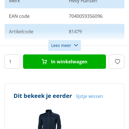
Merk
Helly Hansen
EAN code
7040059356096
Artikelcode
81479
Lees meer
Maat
L
In winkelwagen
Kleur
Navy
Doelgroep
Heren
Dit bekeek je eerder
lijstje wissen