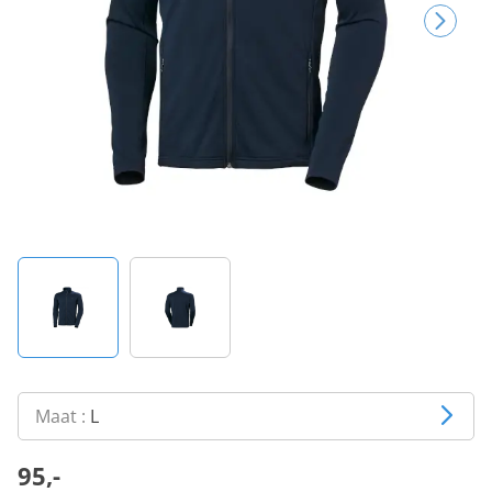
Maat :
L
95,-