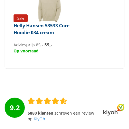
Sale
Helly Hansen
53533 Core
Hoodie 034 cream
59,-
Adviesprijs
85,-
Op voorraad
9.2
5880 klanten
schreven een review
op
KiyOh