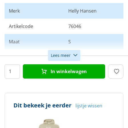
Merk
Helly Hansen
Artikelcode
76046
Maat
S
Lees meer
Kleur
Beige
In winkelwagen
Doelgroep
Heren
Dit bekeek je eerder
lijstje wissen