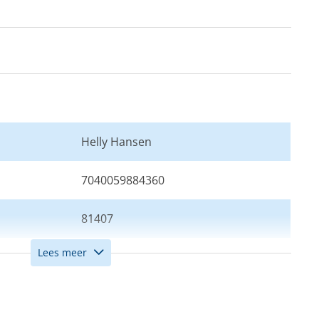
Helly Hansen
7040059884360
81407
Lees meer
38
Zwart