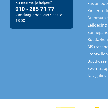
Kunnen we je helpen?
Fusion boo
010 - 285 71 77
Kinder red
Vandaag open van 9:00 tot
Automatisc
18:00
Zeilkleding
Zonnepane
Bootlakken
AIS transp
Stootwillen
Bootkusse
Zwemtrap
Navigatieve