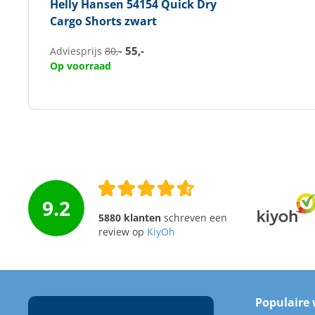
Helly Hansen
54154 Quick Dry
Cargo Shorts zwart
55,-
Adviesprijs
80,-
Op voorraad
9.2
5880 klanten
schreven een
review op
KiyOh
Populaire 