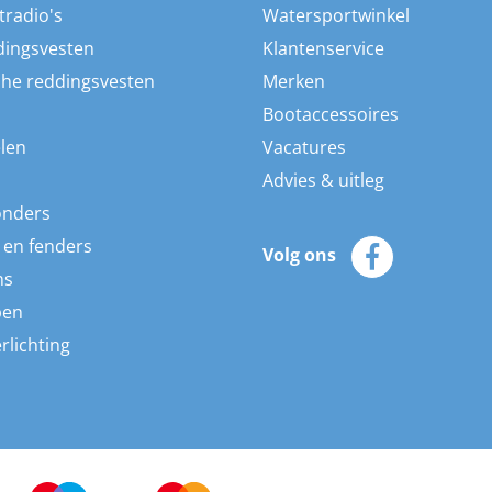
tradio's
Watersportwinkel
dingsvesten
Klantenservice
he reddingsvesten
Merken
Bootaccessoires
len
Vacatures
Advies & uitleg
onders
 en fenders
Volg ons
ns
pen
rlichting