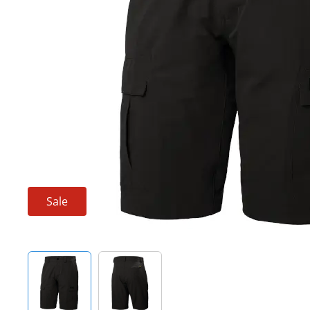
Techniek en motor
Tuigage en dekbeslag
Veiligheid
Boten, toebehoren en fun
Meubels en lifestyle
SALE
Sale