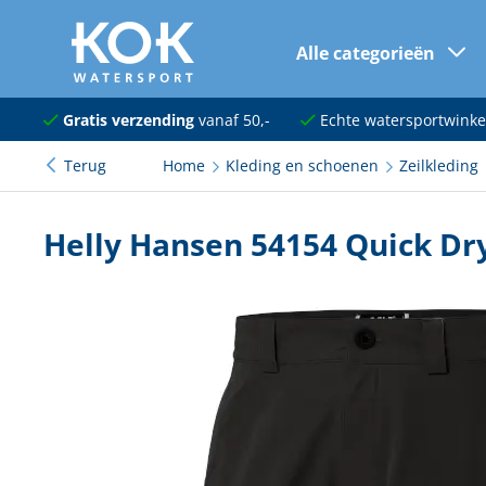
Alle categorieën
naar hoofdinhoud
Navigatie
Gratis verzending
vanaf 50,-
Echte watersportwinke
Terug
Home
Kleding en schoenen
Zeilkleding
Dekuitrusting
Ankeren en afmeren
Helly Hansen 54154 Quick Dr
Onderhoud en verf
Elektra
Kleding en schoenen
Sanitair
Kajuit en kombuis