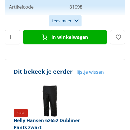
Artikelcode
81698
Lees meer
Maat
S
In winkelwagen
Kleur
Zwart
Doelgroep
Heren
Dit bekeek je eerder
lijstje wissen
Sale
Helly Hansen
62652 Dubliner
Pants zwart