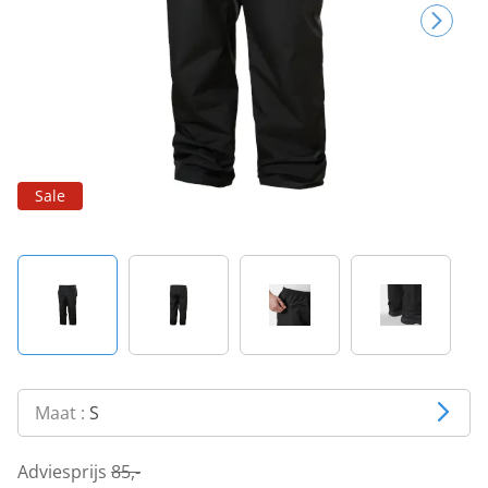
Sale
Maat :
S
Adviesprijs
85,-