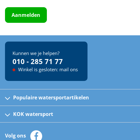
Aanmelden
Kunnen we je helpen?
010 - 285 71 77
Winkel is gesloten: mail ons
Populaire watersportartikelen
Fusion bootradio's
Kinder reddingsvesten
KOK watersport
Watersportwinkel
Automatische reddingsvesten
Klantenservice
Zeilkleding
Volg ons
Merken