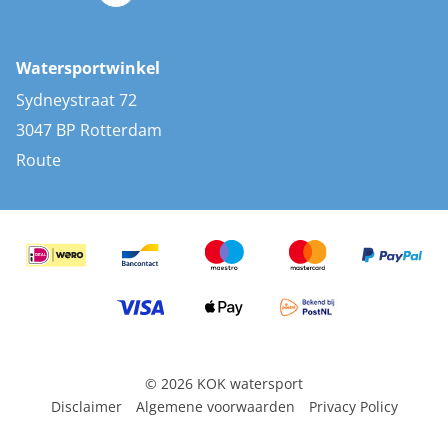
Zonnepanelen
Bootaccessoires
Bootlakken
Vacatures
AIS transponders
Watersportwinkel
Advies & uitleg
Stootwillen en fenders
Sydneystraat 72
Bootkussens
3047 BP Rotterdam
Zwemtrappen
Route
Navigatieverlichting
© 2026 KOK watersport
Disclaimer
Algemene voorwaarden
Privacy Policy