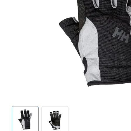
Techniek en motor
Tuigage en dekbeslag
Veiligheid
Boten, toebehoren en fun
Meubels en lifestyle
SALE