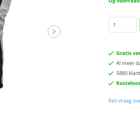
Op voorraad
L
2XL
XL
Gratis ve
Al meer d
5880 klan
Kosteloos
Een vraag ove