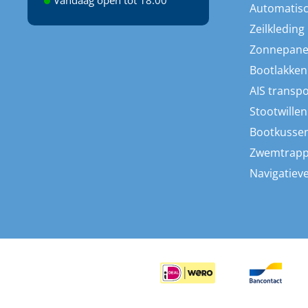
Automatisc
Zeilkleding
Zonnepane
Bootlakken
AIS transp
Stootwillen
Bootkusse
Zwemtrap
Navigatieve