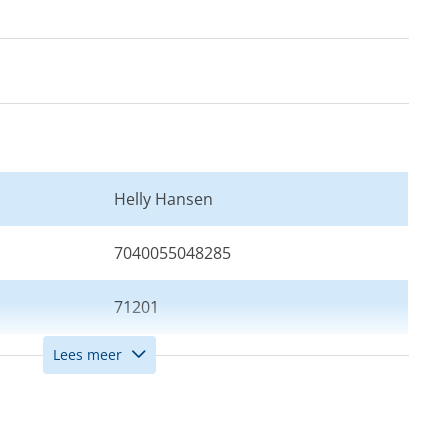
Helly Hansen
7040055048285
71201
Lees meer
XS
Zwart