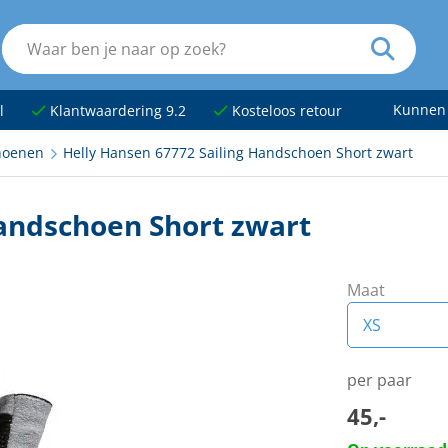
Kunnen
l
Klantwaardering 9.2
Kosteloos retour
hoenen
Helly Hansen 67772 Sailing Handschoen Short zwart
Handschoen Short zwart
Maat
XS
XS
per paar
45,-
S