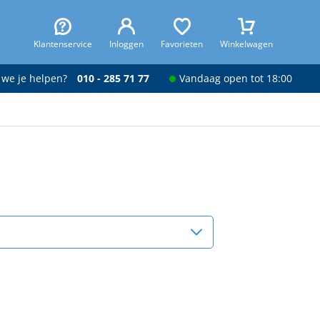
Klantenservice
Inloggen
Favorieten
Winkelwagen
 we je helpen?
010 - 285 71 77
Vandaag open tot 18:00