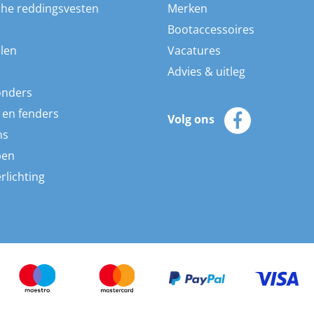
he reddingsvesten
Merken
Bootaccessoires
len
Vacatures
Advies & uitleg
onders
 en fenders
Volg ons
ns
pen
rlichting