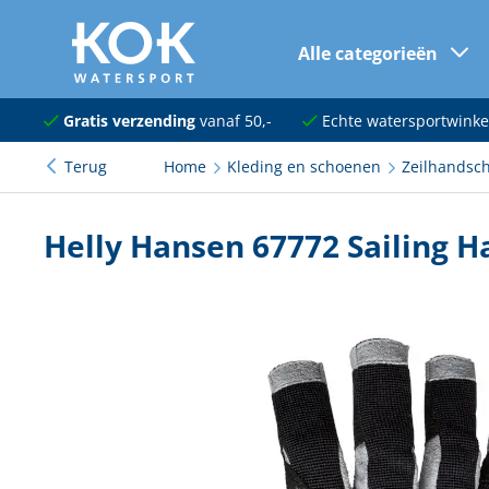
Alle categorieën
naar hoofdinhoud
Navigatie
Gratis verzending
vanaf 50,-
Echte watersportwinke
Terug
Home
Kleding en schoenen
Zeilhandsc
Dekuitrusting
Ankeren en afmeren
Helly Hansen 67772 Sailing 
Onderhoud en verf
Elektra
Kleding en schoenen
Sanitair
Kajuit en kombuis