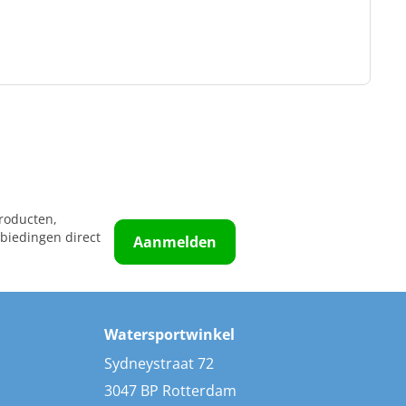
roducten,
biedingen direct
Aanmelden
Watersportwinkel
Sydneystraat 72
3047 BP Rotterdam