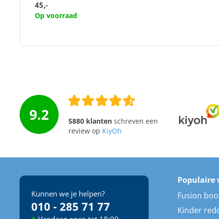
45,-
Op voorraad
9.2
5880 klanten
schreven een
review op
KiyOh
Populaire 
Kunnen we je helpen?
Fusion boo
010 - 285 71 77
Kinder red
Vandaag open tot 18:00