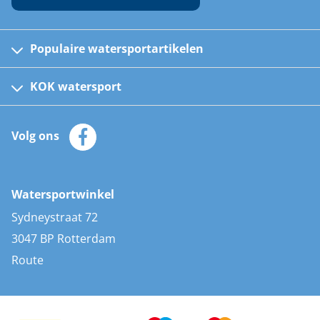
Populaire watersportartikelen
Fusion bootradio's
Kinder reddingsvesten
KOK watersport
Watersportwinkel
Automatische reddingsvesten
Klantenservice
Zeilkleding
Volg ons
Merken
Zonnepanelen
Bootaccessoires
Bootlakken
Vacatures
AIS transponders
Watersportwinkel
Advies & uitleg
Stootwillen en fenders
Sydneystraat 72
Bootkussens
3047 BP Rotterdam
Zwemtrappen
Route
Navigatieverlichting