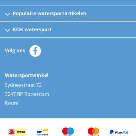
Populaire watersportartikelen
Fusion bootradio's
Kinder reddingsvesten
KOK watersport
Watersportwinkel
Automatische reddingsvesten
Klantenservice
Zeilkleding
Volg ons
Merken
Zonnepanelen
Bootaccessoires
Bootlakken
Vacatures
AIS transponders
Watersportwinkel
Advies & uitleg
Stootwillen en fenders
Sydneystraat 72
Bootkussens
3047 BP Rotterdam
Zwemtrappen
Route
Navigatieverlichting