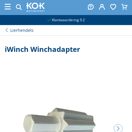
naar hoofdinhoud
Klantwaardering 9.2
Lierhendels
iWinch Winchadapter