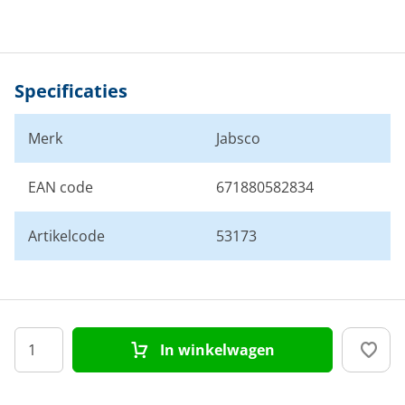
Specificaties
Merk
Jabsco
EAN code
671880582834
Artikelcode
53173
In winkelwagen