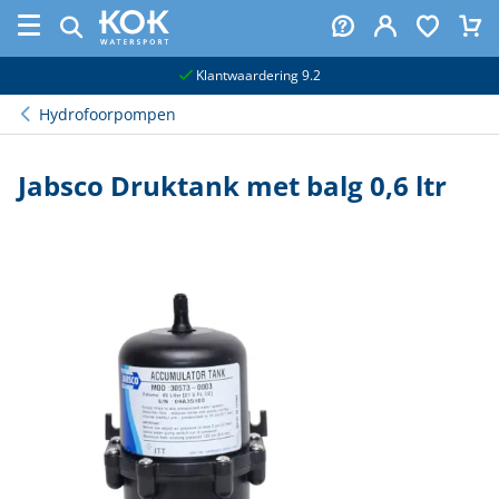
naar hoofdinhoud
Klantwaardering 9.2
Hydrofoorpompen
Jabsco Druktank met balg 0,6 ltr