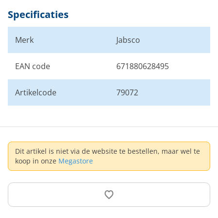
Specificaties
Merk
Jabsco
EAN code
671880628495
Artikelcode
79072
Dit artikel is niet via de website te bestellen, maar wel te
koop in onze
Megastore