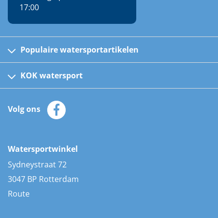
17:00
Populaire watersportartikelen
Fusion bootradio's
Kinder reddingsvesten
KOK watersport
Watersportwinkel
Automatische reddingsvesten
Klantenservice
Zeilkleding
Volg ons
Merken
Zonnepanelen
Bootaccessoires
Bootlakken
Vacatures
AIS transponders
Watersportwinkel
Advies & uitleg
Stootwillen en fenders
Sydneystraat 72
Bootkussens
3047 BP Rotterdam
Zwemtrappen
Route
Navigatieverlichting