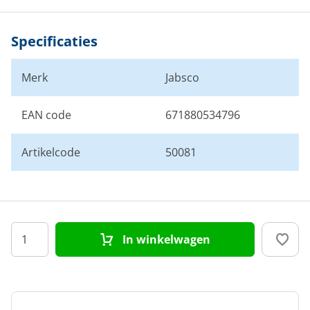
Specificaties
Merk
Jabsco
EAN code
671880534796
Artikelcode
50081
In winkelwagen