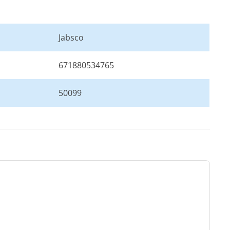
Jabsco
671880534765
50099