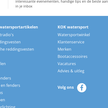
interessante evenementen, handige tips en de beste aan
in je inbox
watersportartikelen
KOK watersport
tradio's
Watersportwinkel
dingsvesten
Klantenservice
he reddingsvesten
Merken
Bootaccessoires
len
Vacatures
Advies & uitleg
onders
 en fenders
Volg ons
ns
pen
rlichting