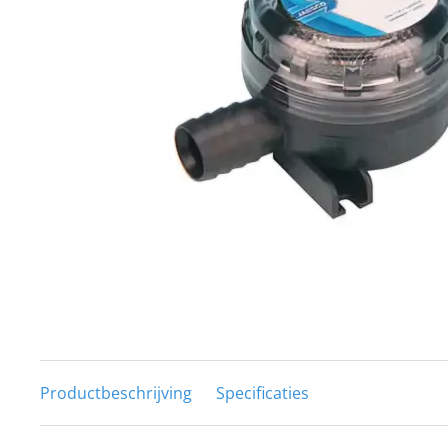
Techniek en motor
Tuigage en dekbeslag
Veiligheid
Boten, toebehoren en fun
Meubels en lifestyle
SALE
Productbeschrijving
Specificaties