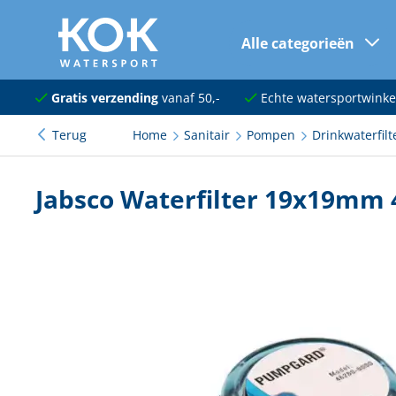
Alle categorieën
naar hoofdinhoud
Navigatie
Gratis verzending
vanaf 50,-
Echte watersportwinke
Terug
Home
Sanitair
Pompen
Drinkwaterfilt
Dekuitrusting
Ankeren en afmeren
Jabsco Waterfilter 19x19mm 
Onderhoud en verf
Elektra
Kleding en schoenen
Sanitair
Kajuit en kombuis