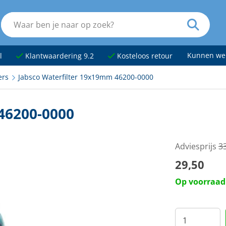
Kunnen we
l
Klantwaardering 9.2
Kosteloos retour
ers
Jabsco Waterfilter 19x19mm 46200-0000
46200-0000
Adviesprijs
3
29,50
Op voorraad