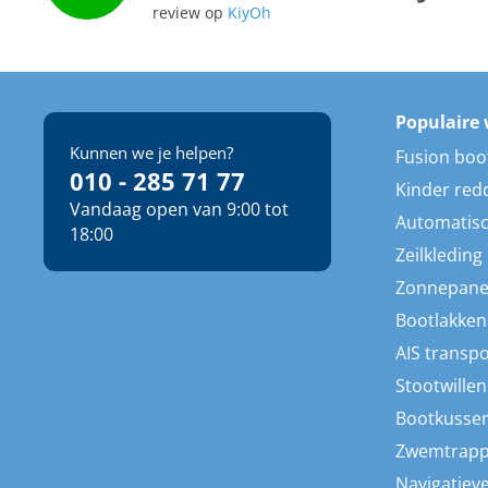
review op
KiyOh
Populaire 
Kunnen we je helpen?
Fusion boo
010 - 285 71 77
Kinder red
Vandaag open van 9:00 tot
Automatisc
18:00
Zeilkleding
Zonnepane
Bootlakken
AIS transp
Stootwillen
Bootkusse
Zwemtrap
Navigatieve