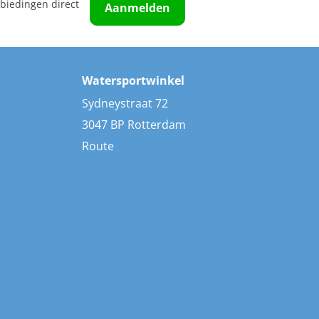
biedingen direct
Aanmelden
Watersportwinkel
Sydneystraat 72
3047 BP Rotterdam
Route