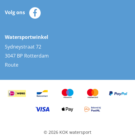
Klantenservice
Zeilkleding
Volg ons
Merken
Zonnepanelen
Bootaccessoires
Bootlakken
Vacatures
AIS transponders
Watersportwinkel
Advies & uitleg
Stootwillen en fenders
Sydneystraat 72
Bootkussens
3047 BP Rotterdam
Zwemtrappen
Route
Navigatieverlichting
© 2026 KOK watersport