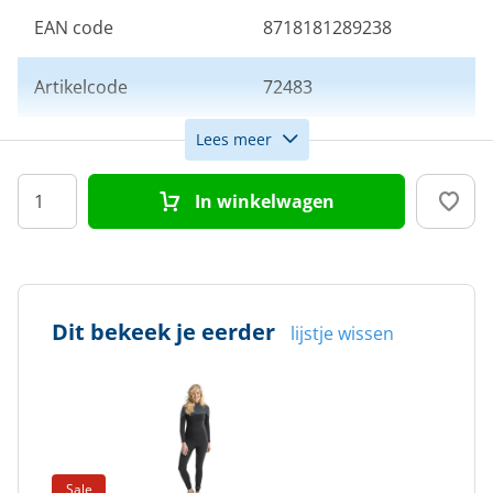
EAN code
8718181289238
Artikelcode
72483
Lees meer
Maat
S
In winkelwagen
Kleur
Zwart
Doelgroep
Dames
Dit bekeek je eerder
lijstje wissen
Sale