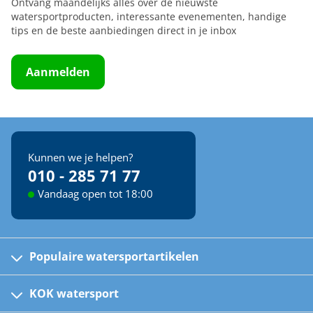
Ontvang maandelijks alles over de nieuwste
watersportproducten, interessante evenementen, handige
tips en de beste aanbiedingen direct in je inbox
Aanmelden
Kunnen we je helpen?
010 - 285 71 77
Vandaag open tot 18:00
Populaire watersportartikelen
Fusion bootradio's
Kinder reddingsvesten
KOK watersport
Watersportwinkel
Automatische reddingsvesten