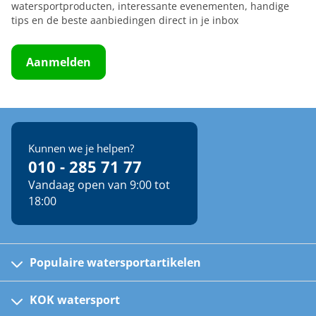
watersportproducten, interessante evenementen, handige
tips en de beste aanbiedingen direct in je inbox
Aanmelden
Kunnen we je helpen?
010 - 285 71 77
Vandaag open van 9:00 tot
18:00
Populaire watersportartikelen
Fusion bootradio's
Kinder reddingsvesten
KOK watersport
Watersportwinkel