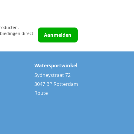
roducten,
biedingen direct
Aanmelden
Watersportwinkel
Sydneystraat 72
3047 BP Rotterdam
Route