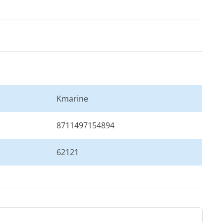
Kmarine
8711497154894
62121