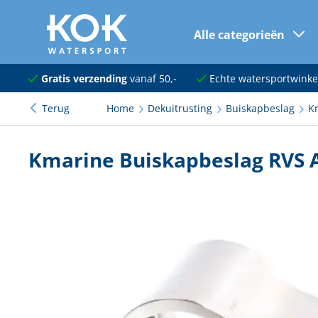
Alle categorieën
naar hoofdinhoud
Navigatie
Gratis verzending
vanaf 50,-
Echte watersportwinke
Terug
Home
Dekuitrusting
Buiskapbeslag
K
Dekuitrusting
Ankeren en afmeren
Kmarine Buiskapbeslag RVS
Onderhoud en verf
Elektra
Kleding en schoenen
Sanitair
Kajuit en kombuis