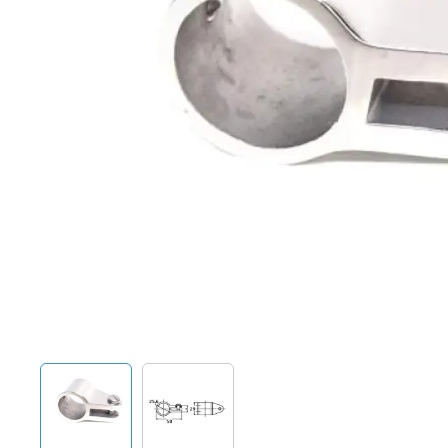
Techniek en motor
Tuigage en dekbeslag
Veiligheid
Boten, toebehoren en fun
Meubels en lifestyle
SALE