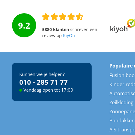
9.2
5880 klanten
schreven een
review op
KiyOh
Populaire 
Kunnen we je helpen?
Fusion boo
010 - 285 71 77
Kinder red
Vandaag open tot 17:00
Automatisc
Zeilkleding
Zonnepane
Bootlakken
AIS transp