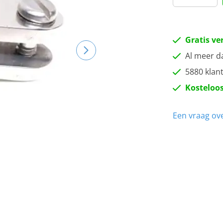
Gratis ve
Al meer d
5880 klan
Kosteloos
Een vraag ove