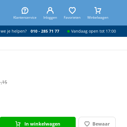
Klantenservice
Inloggen
Favorieten
Winkelwagen
 we je helpen?
010 - 285 71 77
Vandaag open tot 17:00
1,15
In winkelwagen
Bewaar