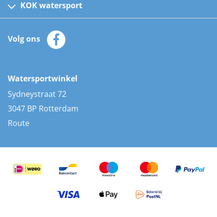
Kinder reddingsvesten
KOK watersport
Watersportwinkel
Automatische reddingsvesten
Klantenservice
Zeilkleding
Volg ons
Merken
Zonnepanelen
Bootaccessoires
Bootlakken
Vacatures
AIS transponders
Watersportwinkel
Advies & uitleg
Stootwillen en fenders
Sydneystraat 72
Bootkussens
3047 BP Rotterdam
Zwemtrappen
Route
Navigatieverlichting