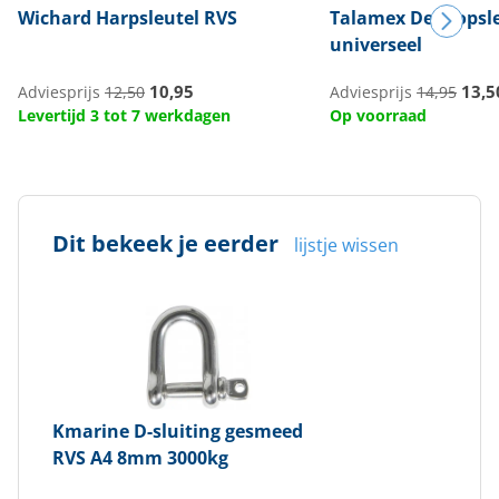
Wichard
Harpsleutel RVS
Talamex
Dekdopsle
universeel
10,95
13,5
Adviesprijs
12,50
Adviesprijs
14,95
Levertijd 3 tot 7 werkdagen
Op voorraad
Dit bekeek je eerder
lijstje wissen
Kmarine
D-sluiting gesmeed
RVS A4 8mm 3000kg