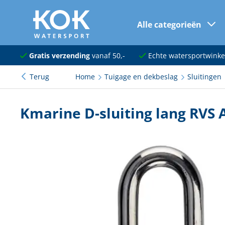
Alle categorieën
naar hoofdinhoud
Navigatie
Gratis verzending
vanaf 50,-
Echte watersportwinke
Terug
Home
Tuigage en dekbeslag
Sluitingen
Dekuitrusting
Ankeren en afmeren
Kmarine D-sluiting lang RVS
Onderhoud en verf
Elektra
Kleding en schoenen
Sanitair
Kajuit en kombuis