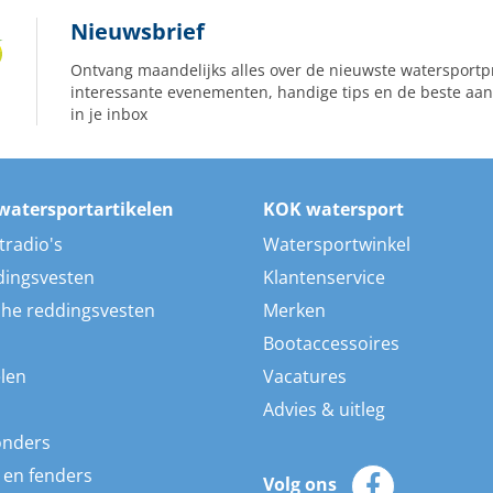
Nieuwsbrief
Ontvang maandelijks alles over de nieuwste watersportp
interessante evenementen, handige tips en de beste aan
in je inbox
watersportartikelen
KOK watersport
tradio's
Watersportwinkel
dingsvesten
Klantenservice
he reddingsvesten
Merken
Bootaccessoires
len
Vacatures
Advies & uitleg
onders
 en fenders
Volg ons