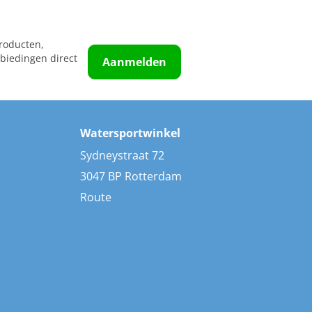
roducten,
biedingen direct
Aanmelden
Watersportwinkel
Sydneystraat 72
3047 BP Rotterdam
Route