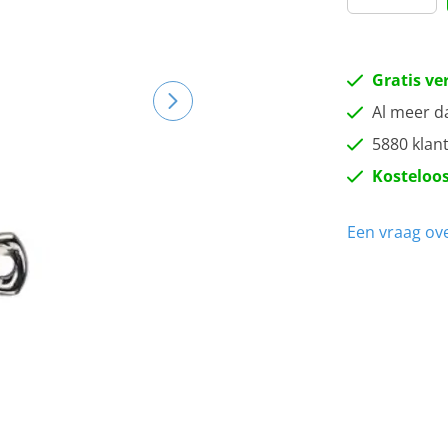
Gratis ve
Al meer d
5880 klan
Kosteloos
Een vraag ove