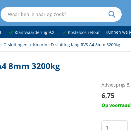
Kunnen we 
l
Klantwaardering 9.2
Kosteloos retour
D-sluitingen
Kmarine D-sluiting lang RVS A4 8mm 3200kg
 A4 8mm 3200kg
Adviesprijs
8
6,75
Op voorraad