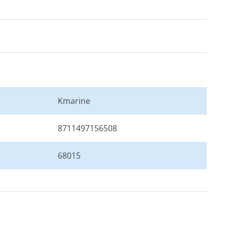
Kmarine
8711497156508
68015