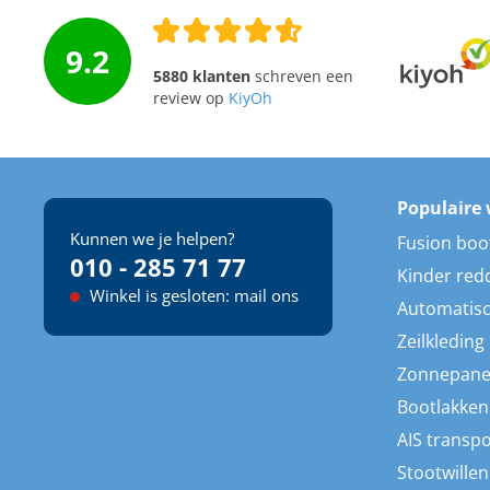
9.2
5880 klanten
schreven een
review op
KiyOh
Populaire 
Kunnen we je helpen?
Fusion boo
010 - 285 71 77
Kinder red
Winkel is gesloten: mail ons
Automatisc
Zeilkleding
Zonnepane
Bootlakken
AIS transp
Stootwillen