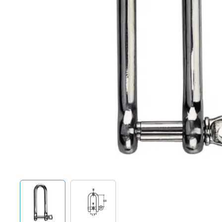
Techniek en motor
Tuigage en dekbeslag
Veiligheid
Boten, toebehoren en fun
Meubels en lifestyle
SALE