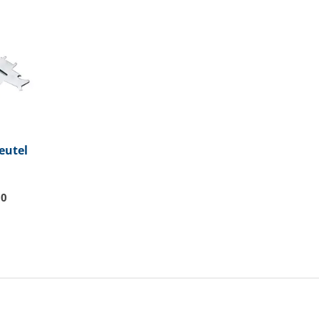
eutel
50