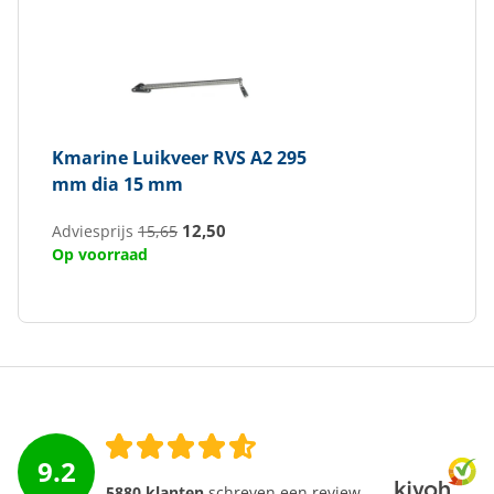
Kmarine
Luikveer RVS A2 295
mm dia 15 mm
12,50
Adviesprijs
15,65
Op voorraad
9.2
5880 klanten
schreven een review