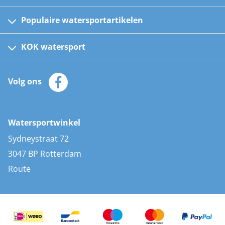
Populaire watersportartikelen
Fusion bootradio's
Kinder reddingsvesten
KOK watersport
Watersportwinkel
Automatische reddingsvesten
Klantenservice
Zeilkleding
Volg ons
Merken
Zonnepanelen
Bootaccessoires
Bootlakken
Vacatures
AIS transponders
Watersportwinkel
Advies & uitleg
Stootwillen en fenders
Sydneystraat 72
Bootkussens
3047 BP Rotterdam
Zwemtrappen
Route
Navigatieverlichting