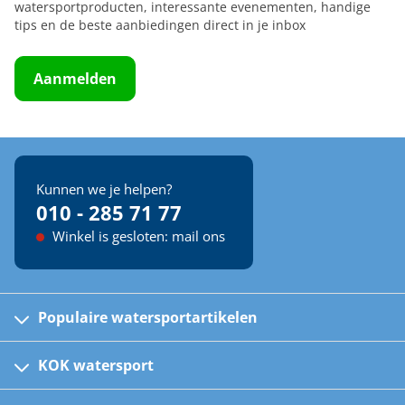
watersportproducten, interessante evenementen, handige
tips en de beste aanbiedingen direct in je inbox
Aanmelden
Kunnen we je helpen?
010 - 285 71 77
Winkel is gesloten: mail ons
Populaire watersportartikelen
Fusion bootradio's
Kinder reddingsvesten
KOK watersport
Watersportwinkel
Automatische reddingsvesten