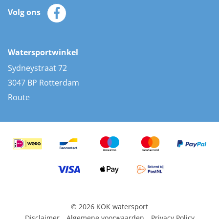
Klantenservice
Zeilkleding
Volg ons
Merken
Zonnepanelen
Bootaccessoires
Bootlakken
Vacatures
AIS transponders
Watersportwinkel
Advies & uitleg
Stootwillen en fenders
Sydneystraat 72
Bootkussens
3047 BP Rotterdam
Zwemtrappen
Route
Navigatieverlichting
© 2026 KOK watersport
Disclaimer
Algemene voorwaarden
Privacy Policy