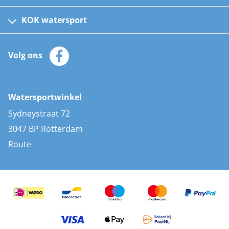
Fusion bootradio's
Kinder reddingsvesten
KOK watersport
Watersportwinkel
Automatische reddingsvesten
Klantenservice
Zeilkleding
Volg ons
Merken
Zonnepanelen
Bootaccessoires
Bootlakken
Vacatures
AIS transponders
Watersportwinkel
Advies & uitleg
Stootwillen en fenders
Sydneystraat 72
Bootkussens
3047 BP Rotterdam
Zwemtrappen
Route
Navigatieverlichting