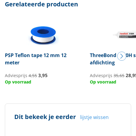
Gerelateerde producten
PSP
Teflon tape 12 mm 12
ThreeBond
1110H s
meter
afdichting
3,95
28,9
Adviesprijs
4,55
Adviesprijs
35,65
Op voorraad
Op voorraad
Dit bekeek je eerder
lijstje wissen