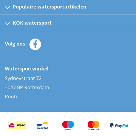
Populaire watersportartikelen
Fusion bootradio's
Kinder reddingsvesten
KOK watersport
Watersportwinkel
Automatische reddingsvesten
Klantenservice
Zeilkleding
Volg ons
Merken
Zonnepanelen
Bootaccessoires
Bootlakken
Vacatures
AIS transponders
Watersportwinkel
Advies & uitleg
Stootwillen en fenders
Sydneystraat 72
Bootkussens
3047 BP Rotterdam
Zwemtrappen
Route
Navigatieverlichting