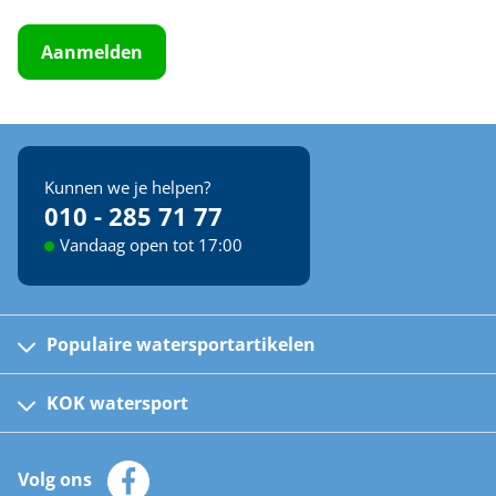
Aanmelden
Kunnen we je helpen?
010 - 285 71 77
Vandaag open tot 17:00
Populaire watersportartikelen
Fusion bootradio's
Kinder reddingsvesten
KOK watersport
Watersportwinkel
Automatische reddingsvesten
Klantenservice
Zeilkleding
Volg ons
Merken