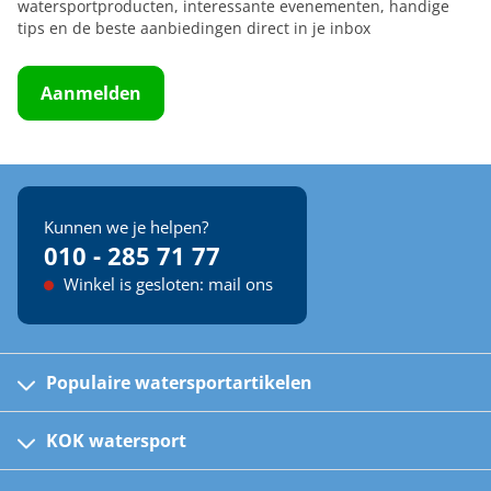
watersportproducten, interessante evenementen, handige
tips en de beste aanbiedingen direct in je inbox
Aanmelden
Kunnen we je helpen?
010 - 285 71 77
Winkel is gesloten: mail ons
Populaire watersportartikelen
Fusion bootradio's
Kinder reddingsvesten
KOK watersport
Watersportwinkel
Automatische reddingsvesten