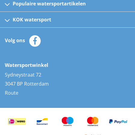
Populaire watersportartikelen
Fusion bootradio's
Kinder reddingsvesten
KOK watersport
Watersportwinkel
Automatische reddingsvesten
Klantenservice
Zeilkleding
Volg ons
Merken
Zonnepanelen
Bootaccessoires
Bootlakken
Vacatures
AIS transponders
Watersportwinkel
Advies & uitleg
Stootwillen en fenders
Sydneystraat 72
Bootkussens
3047 BP Rotterdam
Zwemtrappen
Route
Navigatieverlichting