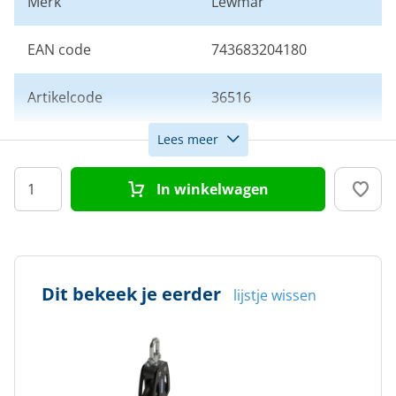
Merk
Lewmar
EAN code
743683204180
Artikelcode
36516
Lees meer
Aantal schijven
1
In winkelwagen
Schijfdiameter (mm)
60
Max. lijndiameter (mm)
12
Dit bekeek je eerder
lijstje wissen