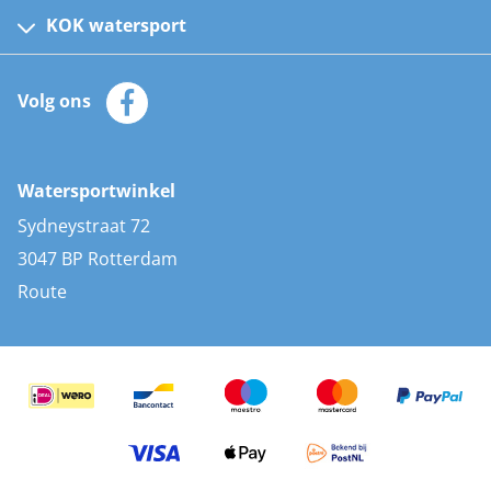
Kinder reddingsvesten
KOK watersport
Watersportwinkel
Automatische reddingsvesten
Klantenservice
Zeilkleding
Volg ons
Merken
Zonnepanelen
Bootaccessoires
Bootlakken
Vacatures
AIS transponders
Watersportwinkel
Advies & uitleg
Stootwillen en fenders
Sydneystraat 72
Bootkussens
3047 BP Rotterdam
Zwemtrappen
Route
Navigatieverlichting