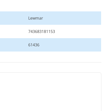
Lewmar
743683181153
61436