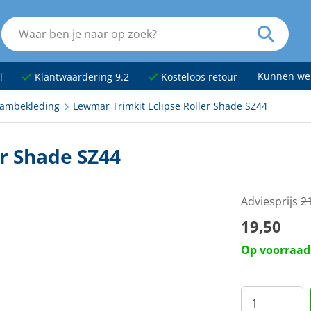
Kunnen we
l
Klantwaardering 9.2
Kosteloos retour
ambekleding
Lewmar Trimkit Eclipse Roller Shade SZ44
r Shade SZ44
Adviesprijs
2
19,50
Op voorraad