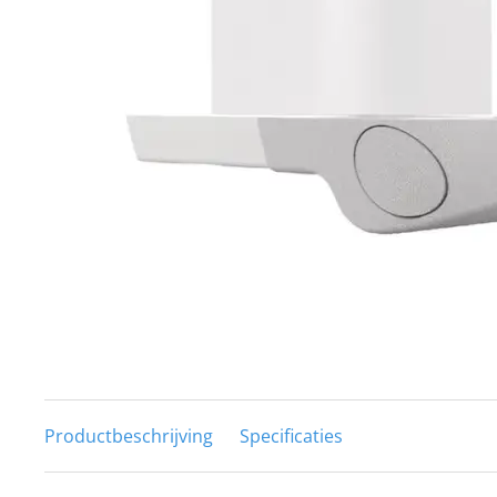
Techniek en motor
Tuigage en dekbeslag
Veiligheid
Boten, toebehoren en fun
Meubels en lifestyle
SALE
Productbeschrijving
Specificaties