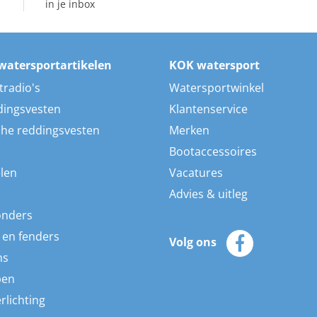
in je inbox
watersportartikelen
KOK watersport
tradio's
Watersportwinkel
dingsvesten
Klantenservice
he reddingsvesten
Merken
Bootaccessoires
len
Vacatures
Advies & uitleg
onders
 en fenders
Volg ons
ns
pen
rlichting