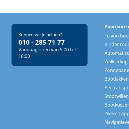
Populaire 
Kunnen we je helpen?
Fusion boo
010 - 285 71 77
Kinder red
Vandaag open van 9:00 tot
Automatisc
18:00
Zeilkleding
Zonnepane
Bootlakken
AIS transp
Stootwillen
Bootkusse
Zwemtrap
Navigatieve