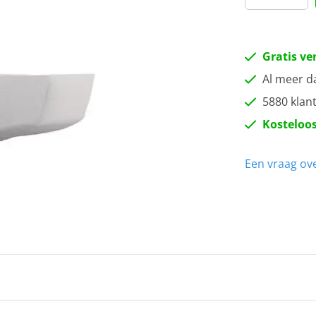
Gratis ve
Al meer d
5880 klan
Kosteloos
Een vraag ove