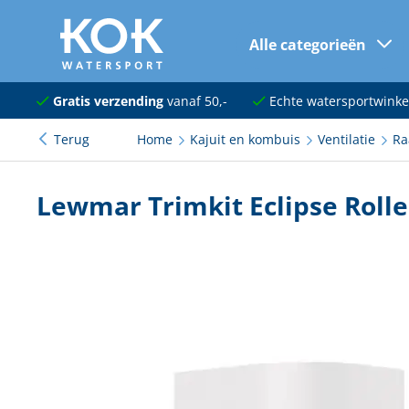
Alle categorieën
naar hoofdinhoud
Navigatie
Gratis verzending
vanaf 50,-
Echte watersportwinke
Terug
Home
Kajuit en kombuis
Ventilatie
Ra
Dekuitrusting
Ankeren en afmeren
Lewmar Trimkit Eclipse Rolle
Onderhoud en verf
Elektra
Kleding en schoenen
Sanitair
Kajuit en kombuis