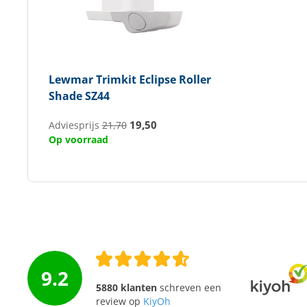
Lewmar
Trimkit Eclipse Roller
Shade SZ44
19,50
Adviesprijs
21,70
Op voorraad
9.2
5880 klanten
schreven een
review op
KiyOh