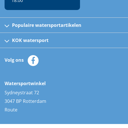
18:00
Populaire watersportartikelen
Fusion bootradio's
Kinder reddingsvesten
KOK watersport
Watersportwinkel
Automatische reddingsvesten
Klantenservice
Zeilkleding
Volg ons
Merken
Zonnepanelen
Bootaccessoires
Bootlakken
Vacatures
AIS transponders
Watersportwinkel
Advies & uitleg
Stootwillen en fenders
Sydneystraat 72
Bootkussens
3047 BP Rotterdam
Zwemtrappen
Route
Navigatieverlichting