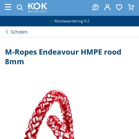
naar hoofdinhoud
Klantwaardering 9.2
Schoten
M-Ropes Endeavour HMPE rood
8mm