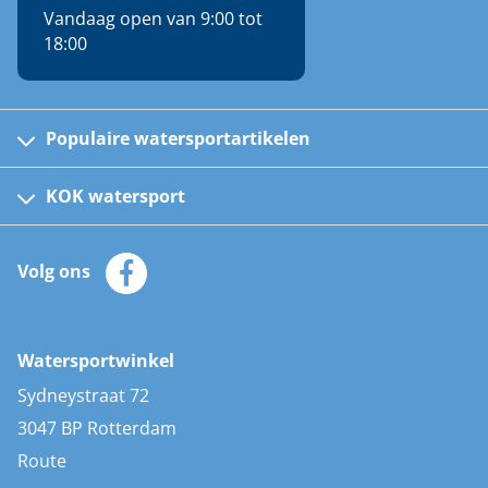
Vandaag open van 9:00 tot
18:00
Populaire watersportartikelen
Fusion bootradio's
Kinder reddingsvesten
KOK watersport
Watersportwinkel
Automatische reddingsvesten
Klantenservice
Zeilkleding
Volg ons
Merken
Zonnepanelen
Bootaccessoires
Bootlakken
Vacatures
AIS transponders
Watersportwinkel
Advies & uitleg
Stootwillen en fenders
Sydneystraat 72
Bootkussens
3047 BP Rotterdam
Zwemtrappen
Route
Navigatieverlichting