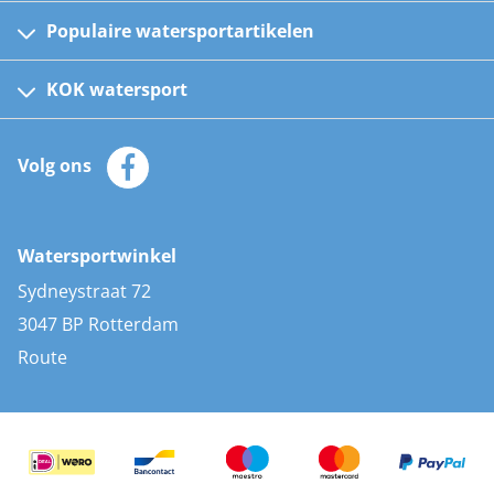
Populaire watersportartikelen
Fusion bootradio's
Kinder reddingsvesten
KOK watersport
Watersportwinkel
Automatische reddingsvesten
Klantenservice
Zeilkleding
Volg ons
Merken
Zonnepanelen
Bootaccessoires
Bootlakken
Vacatures
AIS transponders
Watersportwinkel
Advies & uitleg
Stootwillen en fenders
Sydneystraat 72
Bootkussens
3047 BP Rotterdam
Zwemtrappen
Route
Navigatieverlichting