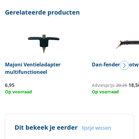
Gerelateerde producten
Majoni
Ventieladapter
Dan-fender
Stootw
multifunctioneel
6,95
18,5
Adviesprijs
20,25
Op voorraad
Op voorraad
Dit bekeek je eerder
lijstje wissen