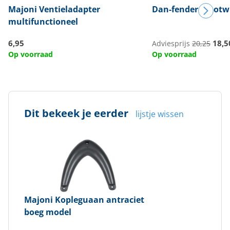
Majoni
Ventieladapter
Dan-fender
Stootw
multifunctioneel
6,95
18,5
Adviesprijs
20,25
Op voorraad
Op voorraad
Dit bekeek je eerder
lijstje wissen
Majoni
Kopleguaan antraciet
boeg model