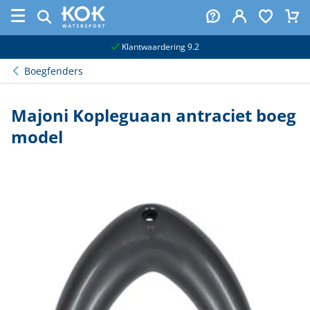
naar hoofdinhoud
Klantwaardering 9.2
Boegfenders
Majoni Kopleguaan antraciet boeg
model