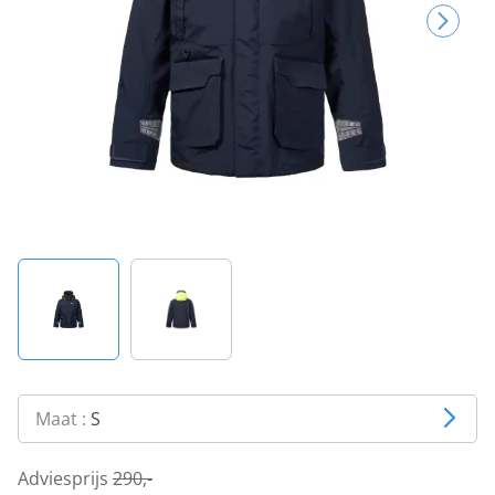
Maat :
S
Adviesprijs
290,-