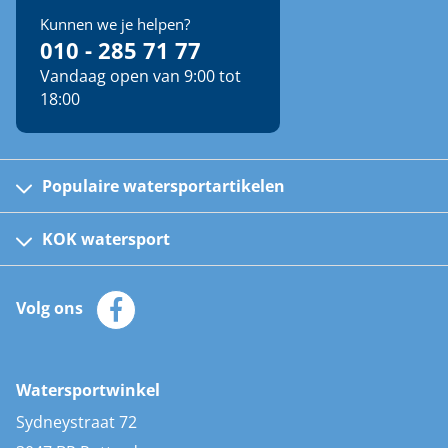
Kunnen we je helpen?
010 - 285 71 77
Vandaag open van 9:00 tot
18:00
Populaire watersportartikelen
Fusion bootradio's
Kinder reddingsvesten
KOK watersport
Watersportwinkel
Automatische reddingsvesten
Klantenservice
Zeilkleding
Volg ons
Merken
Zonnepanelen
Bootaccessoires
Bootlakken
Vacatures
AIS transponders
Watersportwinkel
Advies & uitleg
Stootwillen en fenders
Sydneystraat 72
Bootkussens